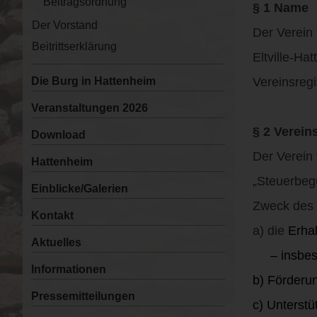
Beitragsordnung
§ 1 Name
Der Vorstand
Der Verein
Beitrittserklärung
Eltville-Ha
Die Burg in Hattenheim
Vereinsreg
Veranstaltungen 2026
§ 2 Verei
Download
Der Verein 
Hattenheim
„Steuerbeg
Einblicke/Galerien
Zweck des 
Kontakt
a) die
Erha
Aktuelles
– insbeson
Informationen
b) Förderun
Pressemitteilungen
c) Unterstü