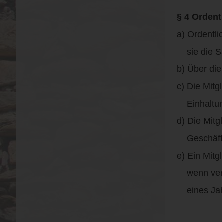
§ 4 Ordent
a) Ordentli
sie die Sa
b) Über die
c) Die Mitg
Einhaltung
d) Die Mitg
Geschäftsg
e) Ein Mit
wenn verei
eines Jahre