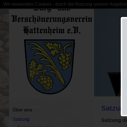
Wir verwenden Cookies - durch die Nutzung unserer Angebote
Satzun
Über uns
Satzung
Satzung
d