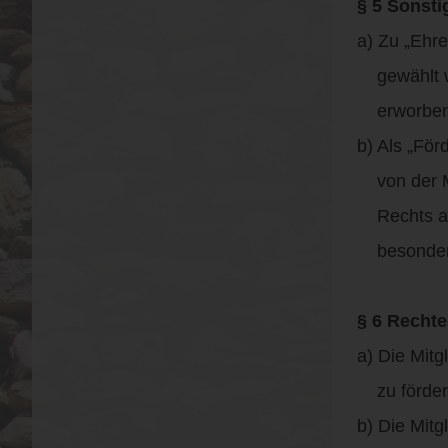
§ 5 Sonsti
a) Zu „Ehr
gewählt we
erworben
b) Als „Fö
von der Mi
Rechts auf
besonders 
§ 6 Rechte
a) Die Mitg
zu förder
b) Die Mitg