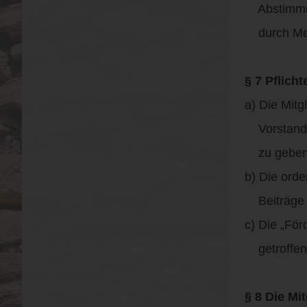
Abstimmung
durch Mehr
§ 7 Pflicht
a) Die Mitg
Vorstand in
zu geben
b) Die orde
Beiträge z
c) Die „För
getroffene
§ 8 Die M