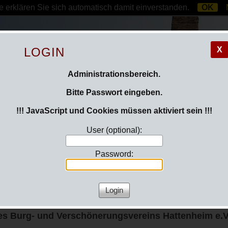
 erklären Sie sich automatisch damit einverstanden.
OK
LOGIN
X
Administrationsbereich.
Bitte Passwort eingeben.
!!! JavaScript und Cookies müssen aktiviert sein !!!
User (optional):
Password:
g
es
Burg- und Verschönerungsvereins
Hattenheim e.V