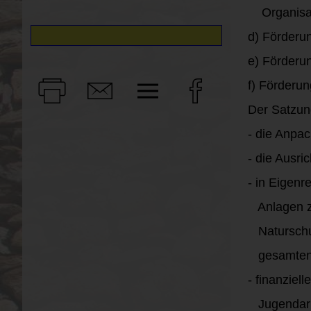
Organisati
d) Förderu
e) Förderu
f) Förderu
Der Satzun
- die Anpa
- die Ausri
- in Eigenr
Anlagen zu
Naturschut
gesamten O
- finanziel
Jugendarbe