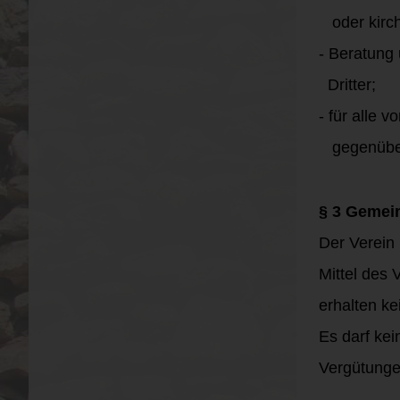
oder kirch
- Beratung 
Dritter;
- für alle
gegenübe
§ 3 Gemein
Der Verein i
Mittel des
erhalten k
Es darf ke
Vergütunge