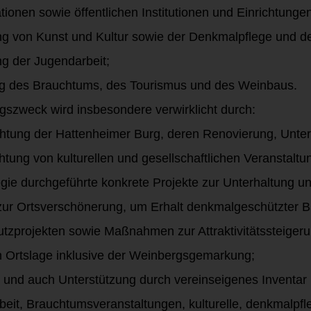
onen sowie öffentlichen Institutionen und Einrichtungen
ng von Kunst und Kultur sowie der Denkmalpflege und d
ng der Jugendarbeit;
ng des Brauchtums, des Tourismus und des Weinbaus.
gszweck wird insbesondere verwirklicht durch:
chtung der Hattenheimer Burg, deren Renovierung, Unte
chtung von kulturellen und gesellschaftlichen Veranstal
egie durchgeführte konkrete Projekte zur Unterhaltung u
r Ortsverschönerung, um Erhalt denkmalgeschützter B
zprojekten sowie Maßnahmen zur Attraktivitätssteigeru
rtslage inklusive der Weinbergsgemarkung;
le und auch Unterstützung durch vereinseigenes Inventar
it, Brauchtumsveranstaltungen, kulturelle, denkmalpfle