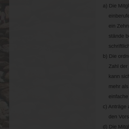
a) Die Mit
einberufen
ein Zehnte
stände bea
schriftlic
b) Die ord
Zahl der E
kann sich m
mehr als d
einfache M
c) Anträge
den Vorsta
d) Die Mitg