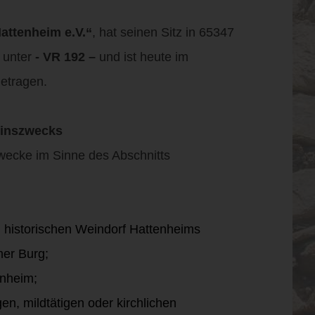
attenheim e.V.“
, hat seinen Sitz in 65347
e unter
- VR 192 –
und ist heute im
etragen.
einszwecks
Zwecke im Sinne des Abschnitts
historischen Weindorf Hattenheims
er Burg;
enheim;
n, mildtätigen oder kirchlichen