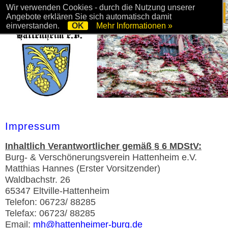
Wir verwenden Cookies - durch die Nutzung unserer
Angebote erklären Sie sich automatisch damit
einverstanden.
OK
Mehr Informationen »
Impressum
Inhaltlich Verantwortlicher gemäß § 6 MDStV:
Burg- & Verschönerungsverein Hattenheim e.V.
Matthias Hannes (Erster Vorsitzender)
Waldbachstr. 26
65347 Eltville-Hattenheim
Telefon: 06723/ 88285
Telefax: 06723/ 88285
Email:
mh@hattenheimer-burg.de