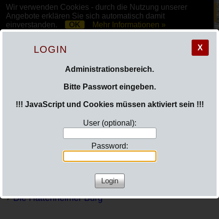
Wir verwenden Cookies - durch die Nutzung unserer
Angebote erklären Sie sich automatisch damit
einverstanden.
OK
Mehr Informationen »
X
LOGIN
Administrationsbereich.
Bitte Passwort eingeben.
!!! JavaScript und Cookies müssen aktiviert sein !!!
Einblicke/Galerien
User (optional):
Hier finden Sie Bilder rund um unsere schöne Burg
Password:
und die tollen Veranstaltungen und Feste die dort
stattfinden.
Unterseiten:
Die Hattenheimer Burg